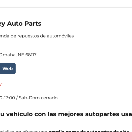
ey Auto Parts
ienda de repuestos de automóviles
, Omaha, NE 68117
Web
41
0-17:00 / Sab-Dom cerrado
tu vehículo con las mejores autopartes us
ecializa en ofrecer una
amplia gama de autopartes de alta