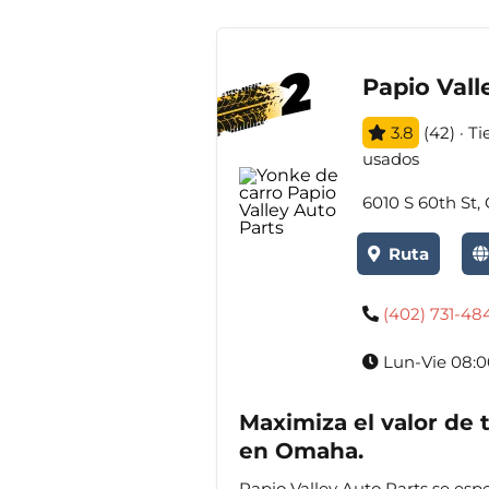
Papio Vall
3.8
(42) · T
usados
6010 S 60th St
Ruta
(402) 731-48
Lun-Vie 08:0
Maximiza el valor de 
en Omaha.
Papio Valley Auto Parts se esp