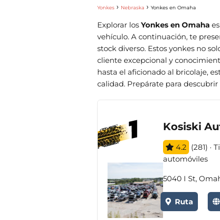
Yonkes
Nebraska
Yonkes en Omaha
Explorar los
Yonkes en Omaha
es
vehículo. A continuación, te pres
stock diverso. Estos yonkes no sol
cliente excepcional y conocimien
hasta el aficionado al bricolaje, 
calidad. Prepárate para descubrir
Kosiski Au
4.2
(281) · 
automóviles
5040 I St, Oma
Ruta