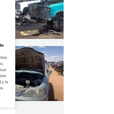
de
ites
o,
 sus
ntes
 y la
es