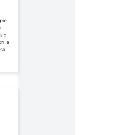
pié
a
s o
on la
sca