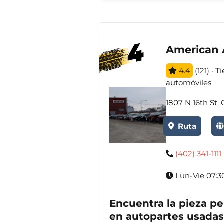
American 
4.4
(121) · 
automóviles
1807 N 16th St,
Ruta
(402) 341-1111
Lun-Vie 07:3
Encuentra la pieza pe
en autopartes usadas